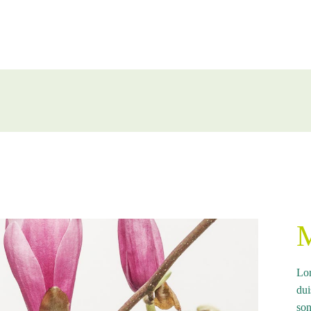
Lor
dui
son