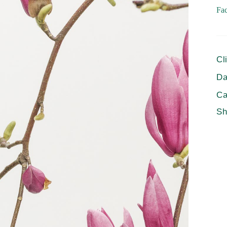
Fac
Cl
Da
Ca
Sh