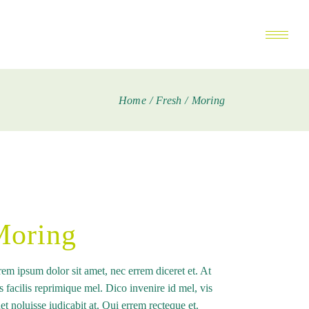
Home
Fresh
Moring
Moring
em ipsum dolor sit amet, nec errem diceret et. At
s facilis reprimique mel. Dico invenire id mel, vis
et noluisse iudicabit at. Qui errem recteque et.